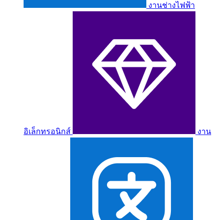
งานช่างไฟฟ้า
อิเล็กทรอนิกส์
งาน