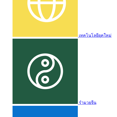
เทคโนโลยียุคใหม่
รำมวยจีน