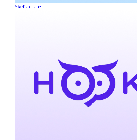
Starfish Labz