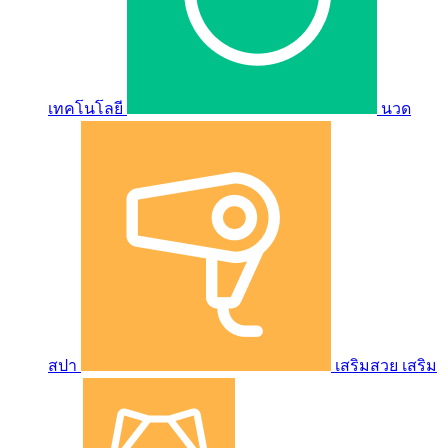
เทคโนโลยี
นวด
สปา
เสริมสวย เสริม