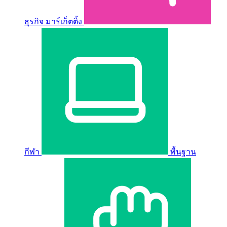
ธุรกิจ มาร์เก็ตติ้ง
กีฬา
พื้นฐาน