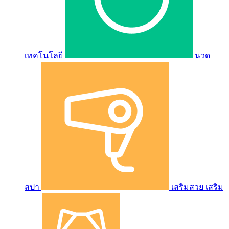
เทคโนโลยี
นวด
สปา
เสริมสวย เสริม