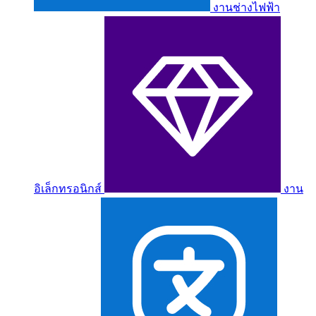
งานช่างไฟฟ้า
อิเล็กทรอนิกส์
งาน