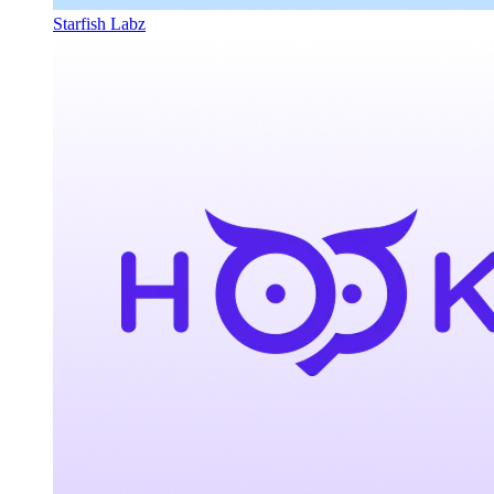
Starfish Labz