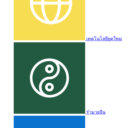
เทคโนโลยียุคใหม่
รำมวยจีน