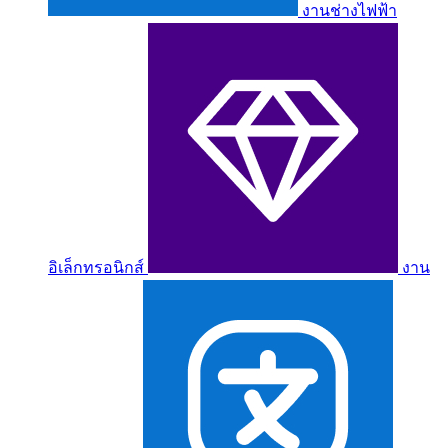
งานช่างไฟฟ้า
อิเล็กทรอนิกส์
งาน