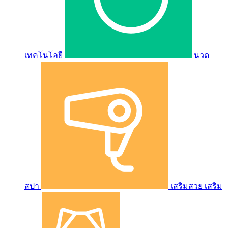
เทคโนโลยี
นวด
สปา
เสริมสวย เสริม