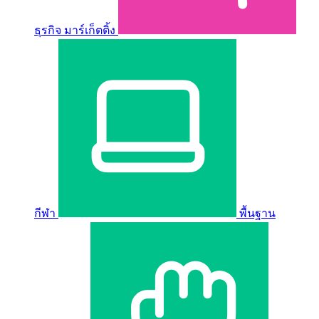
ธุรกิจ มาร์เก็ตติ้ง
กีฬา
พื้นฐาน