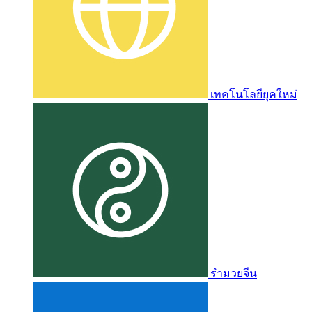
เทคโนโลยียุคใหม่
รำมวยจีน