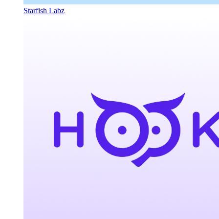
Starfish Labz