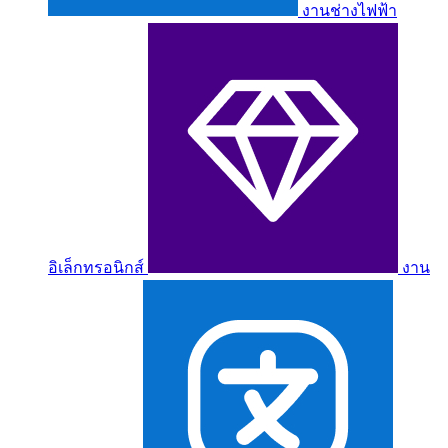
งานช่างไฟฟ้า
อิเล็กทรอนิกส์
งาน