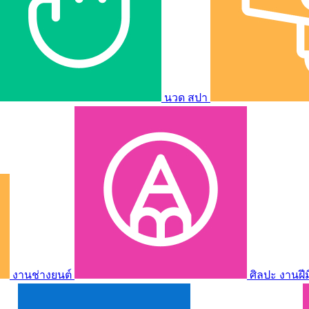
นวด สปา
งานช่างยนต์
ศิลปะ งานฝี