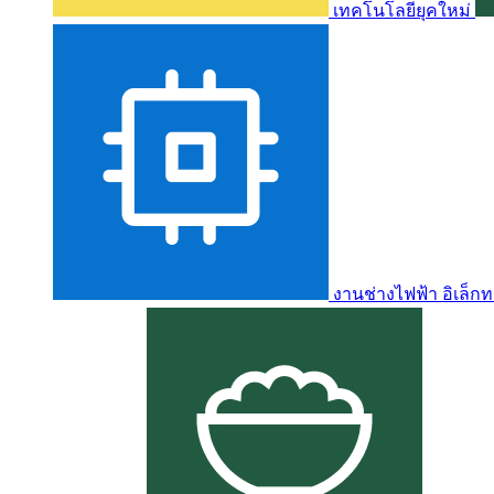
เทคโนโลยียุคใหม่
งานช่างไฟฟ้า อิเล็กท