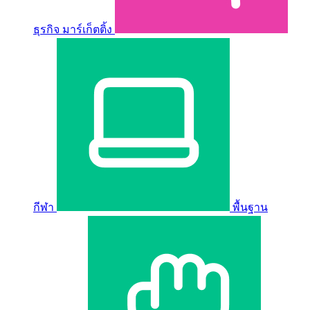
ธุรกิจ มาร์เก็ตติ้ง
กีฬา
พื้นฐาน