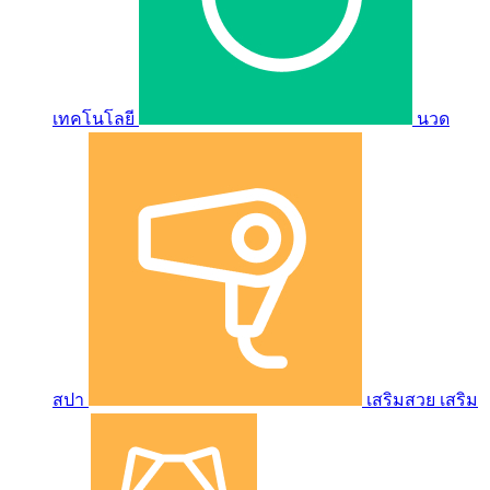
เทคโนโลยี
นวด
สปา
เสริมสวย เสริม