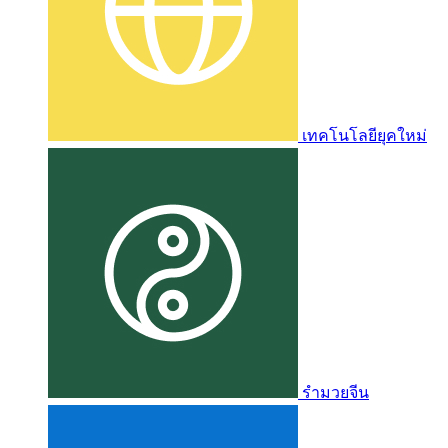
เทคโนโลยียุคใหม่
รำมวยจีน