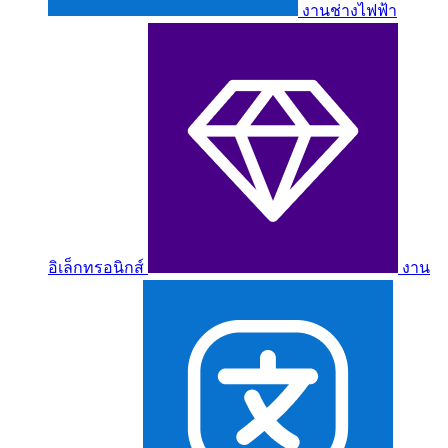
งานช่างไฟฟ้า
อิเล็กทรอนิกส์
งาน