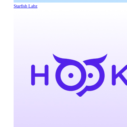
Starfish Labz