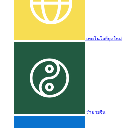
เทคโนโลยียุคใหม่
รำมวยจีน