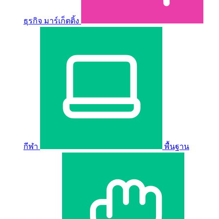
ธุรกิจ มาร์เก็ตติ้ง
กีฬา
พื้นฐาน