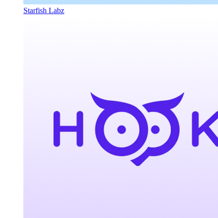
Starfish Labz