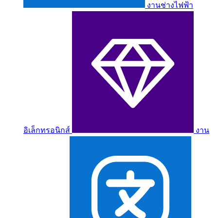
งานช่างไฟฟ้า
อิเล็กทรอนิกส์
งาน