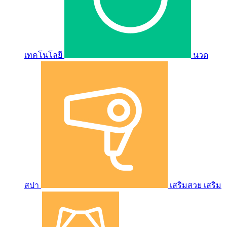
เทคโนโลยี
นวด
สปา
เสริมสวย เสริม