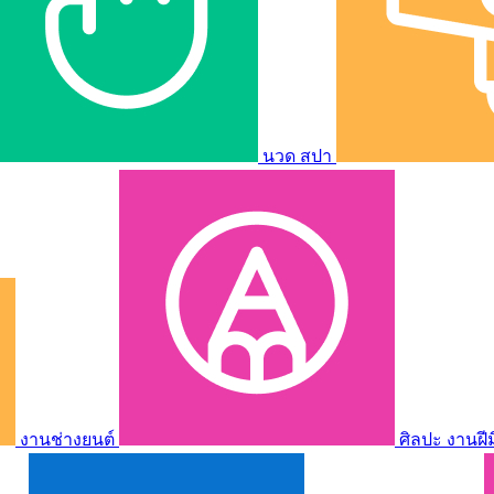
นวด สปา
งานช่างยนต์
ศิลปะ งานฝี