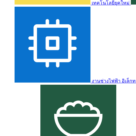
เทคโนโลยียุคใหม่
งานช่างไฟฟ้า อิเล็กท