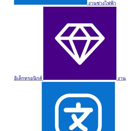
งานช่างไฟฟ้า
อิเล็กทรอนิกส์
งาน