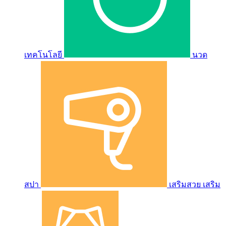
เทคโนโลยี
นวด
สปา
เสริมสวย เสริม