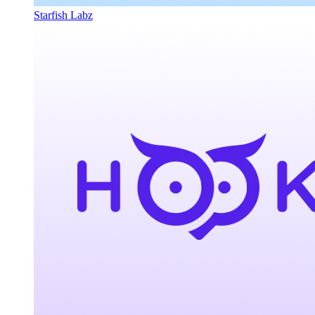
Starfish Labz