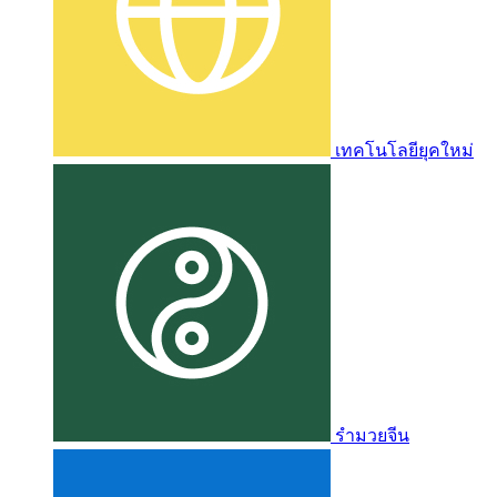
เทคโนโลยียุคใหม่
รำมวยจีน