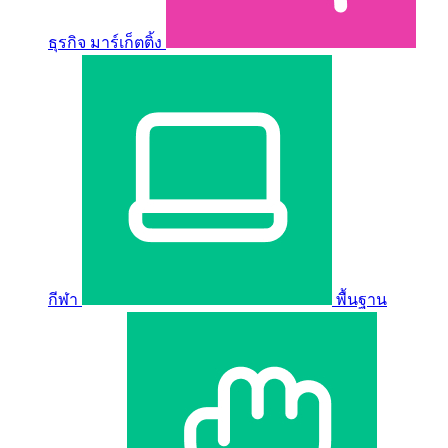
ธุรกิจ มาร์เก็ตติ้ง
กีฬา
พื้นฐาน