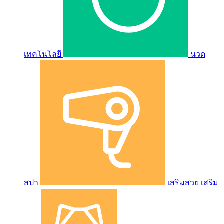
เทคโนโลยี
นวด
สปา
เสริมสวย เสริม