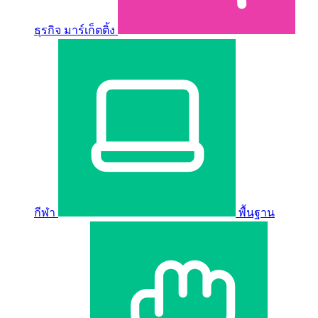
ธุรกิจ มาร์เก็ตติ้ง
กีฬา
พื้นฐาน