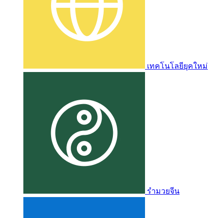
เทคโนโลยียุคใหม่
รำมวยจีน