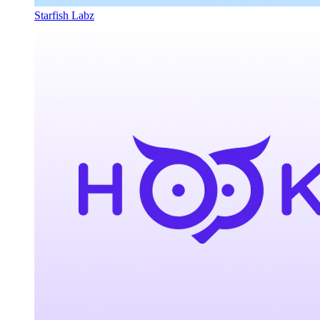
Starfish Labz