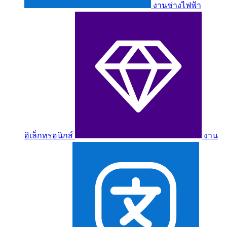
งานช่างไฟฟ้า
อิเล็กทรอนิกส์
งาน