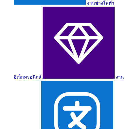
งานช่างไฟฟ้า
อิเล็กทรอนิกส์
งาน