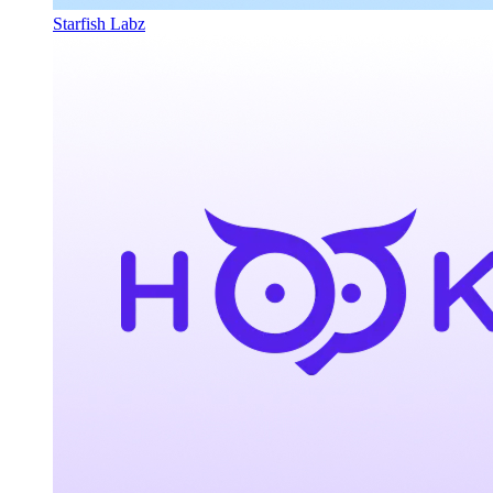
Starfish Labz