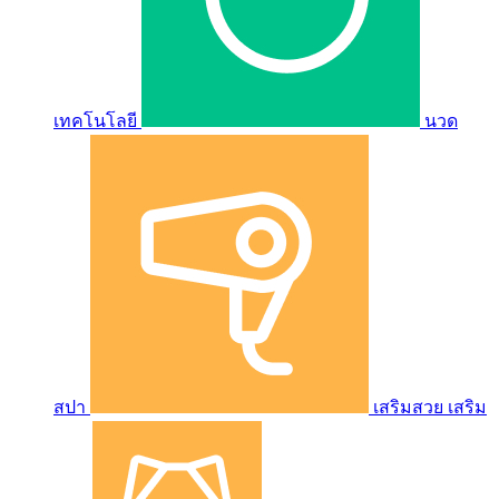
เทคโนโลยี
นวด
สปา
เสริมสวย เสริม