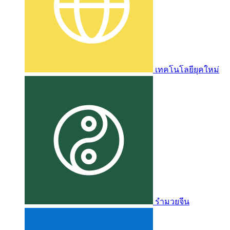
เทคโนโลยียุคใหม่
รำมวยจีน