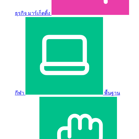
ธุรกิจ มาร์เก็ตติ้ง
กีฬา
พื้นฐาน