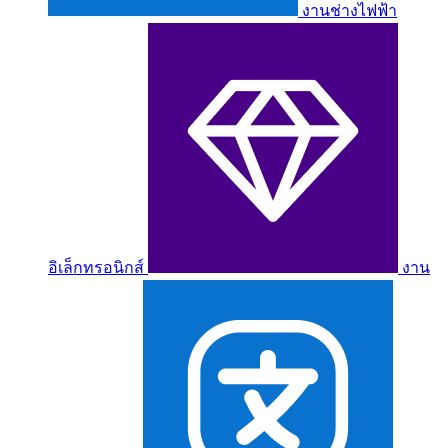
งานช่างไฟฟ้า
อิเล็กทรอนิกส์
งาน