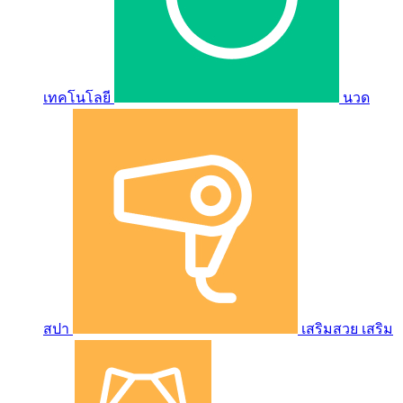
เทคโนโลยี
นวด
สปา
เสริมสวย เสริม