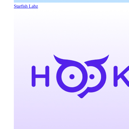
Starfish Labz