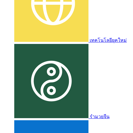
เทคโนโลยียุคใหม่
รำมวยจีน