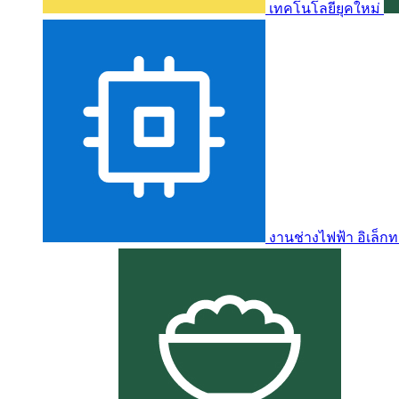
เทคโนโลยียุคใหม่
งานช่างไฟฟ้า อิเล็กท