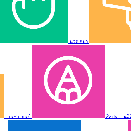
นวด สปา
งานช่างยนต์
ศิลปะ งานฝี