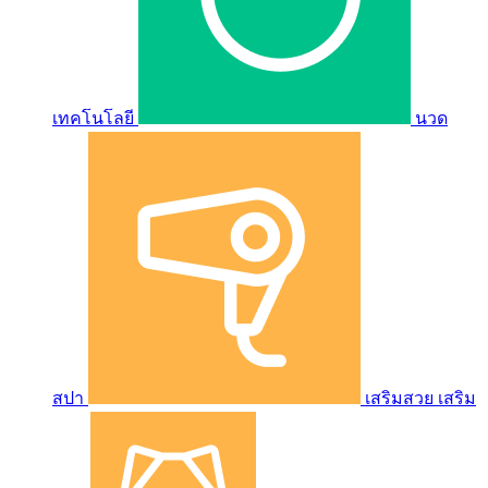
เทคโนโลยี
นวด
สปา
เสริมสวย เสริม