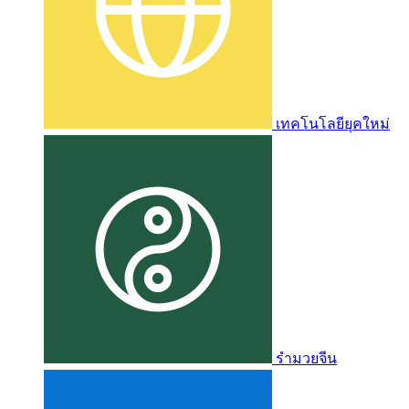
เทคโนโลยียุคใหม่
รำมวยจีน