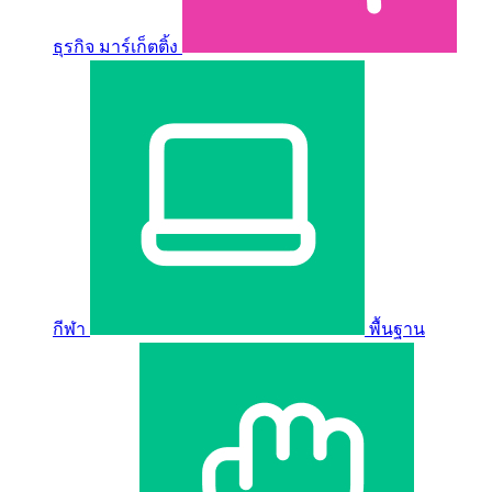
ธุรกิจ มาร์เก็ตติ้ง
กีฬา
พื้นฐาน