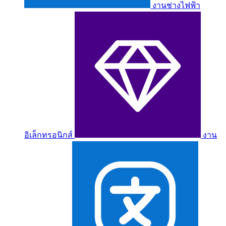
งานช่างไฟฟ้า
อิเล็กทรอนิกส์
งาน