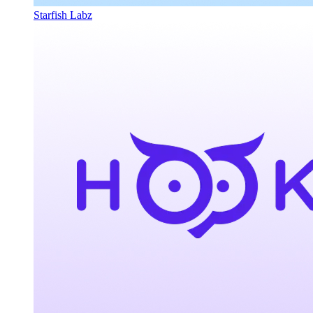
Starfish Labz