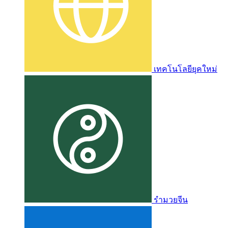
เทคโนโลยียุคใหม่
รำมวยจีน