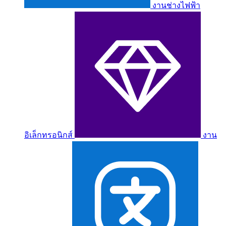
งานช่างไฟฟ้า
อิเล็กทรอนิกส์
งาน