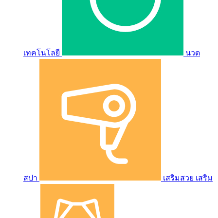
เทคโนโลยี
นวด
สปา
เสริมสวย เสริม