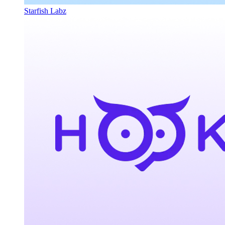
Starfish Labz