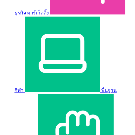
ธุรกิจ มาร์เก็ตติ้ง
กีฬา
พื้นฐาน