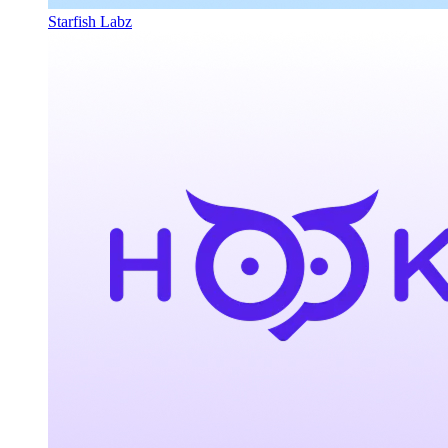
Starfish Labz