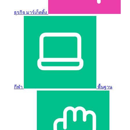
ธุรกิจ มาร์เก็ตติ้ง
กีฬา
พื้นฐาน