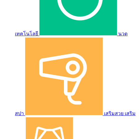
เทคโนโลยี
นวด
สปา
เสริมสวย เสริม