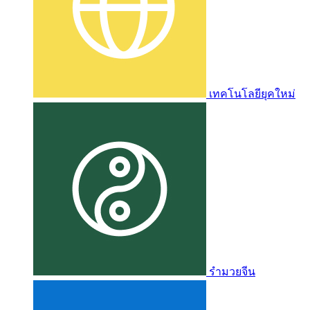
เทคโนโลยียุคใหม่
รำมวยจีน