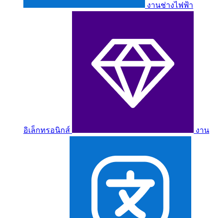
งานช่างไฟฟ้า
อิเล็กทรอนิกส์
งาน