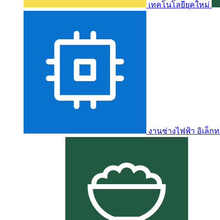
เทคโนโลยียุคใหม่
งานช่างไฟฟ้า อิเล็กท