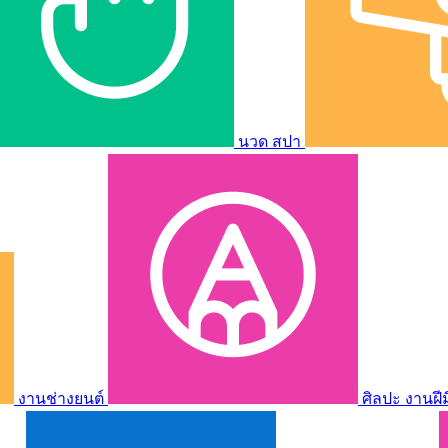
นวด สปา
งานช่างยนต์
ศิลปะ งานฝี