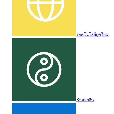
เทคโนโลยียุคใหม่
รำมวยจีน