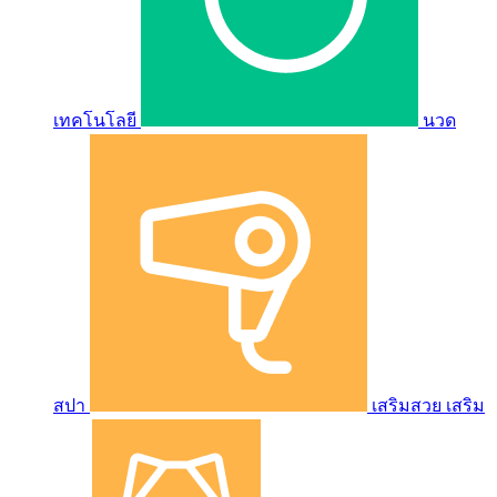
เทคโนโลยี
นวด
สปา
เสริมสวย เสริม