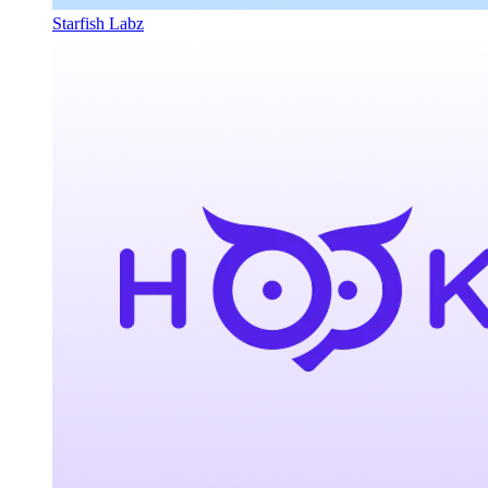
Starfish Labz