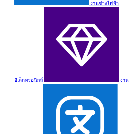
งานช่างไฟฟ้า
อิเล็กทรอนิกส์
งาน