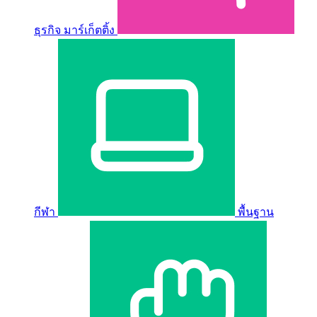
ธุรกิจ มาร์เก็ตติ้ง
กีฬา
พื้นฐาน