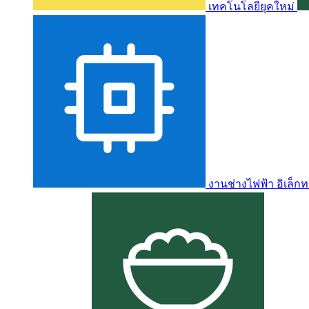
เทคโนโลยียุคใหม่
งานช่างไฟฟ้า อิเล็กท