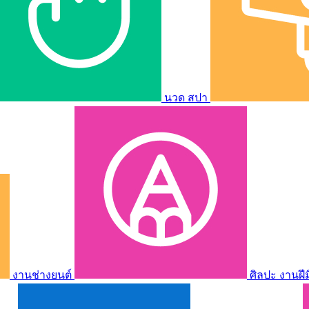
นวด สปา
งานช่างยนต์
ศิลปะ งานฝี