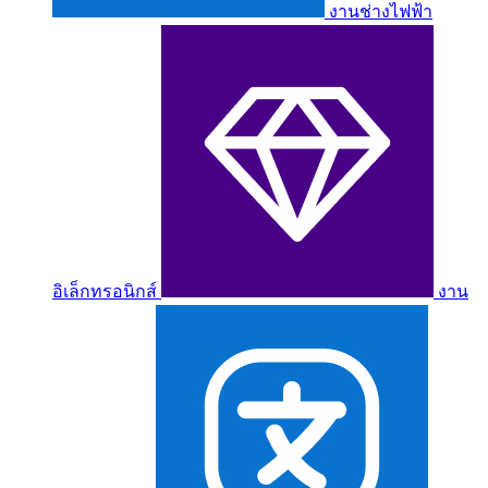
งานช่างไฟฟ้า
อิเล็กทรอนิกส์
งาน