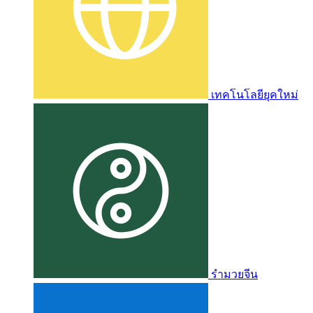
เทคโนโลยียุคใหม่
รำมวยจีน