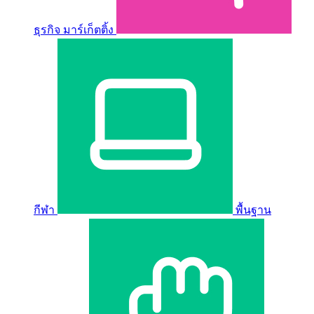
ธุรกิจ มาร์เก็ตติ้ง
กีฬา
พื้นฐาน