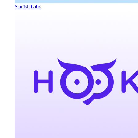
Starfish Labz