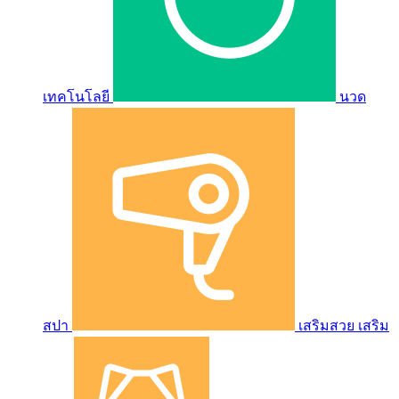
เทคโนโลยี
นวด
สปา
เสริมสวย เสริม