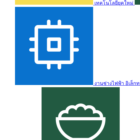
เทคโนโลยียุคใหม่
งานช่างไฟฟ้า อิเล็กท