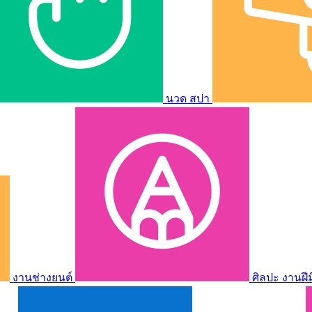
นวด สปา
งานช่างยนต์
ศิลปะ งานฝี