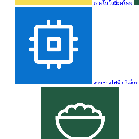
เทคโนโลยียุคใหม่
งานช่างไฟฟ้า อิเล็กท