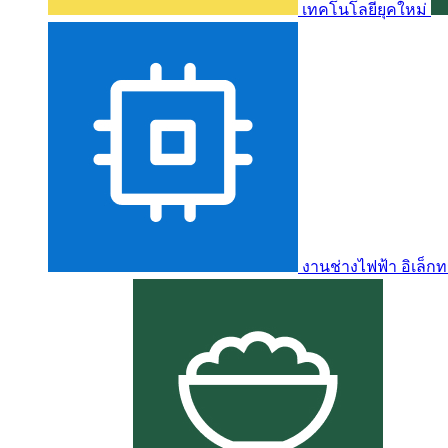
เทคโนโลยียุคใหม่
งานช่างไฟฟ้า อิเล็กท