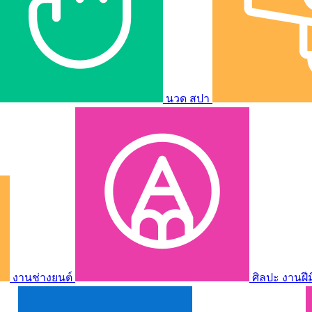
นวด สปา
งานช่างยนต์
ศิลปะ งานฝี