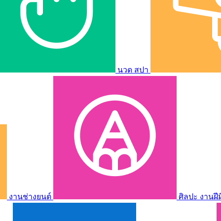
นวด สปา
งานช่างยนต์
ศิลปะ งานฝี