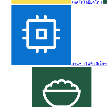
เทคโนโลยียุคใหม่
งานช่างไฟฟ้า อิเล็กท