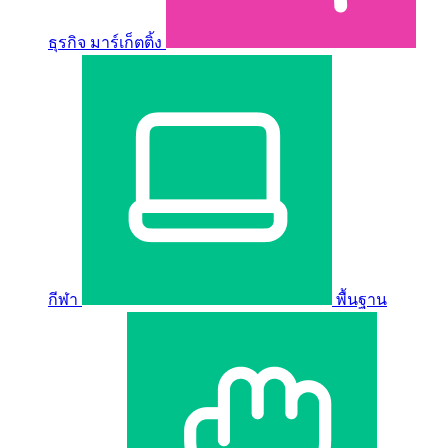
ธุรกิจ มาร์เก็ตติ้ง
กีฬา
พื้นฐาน