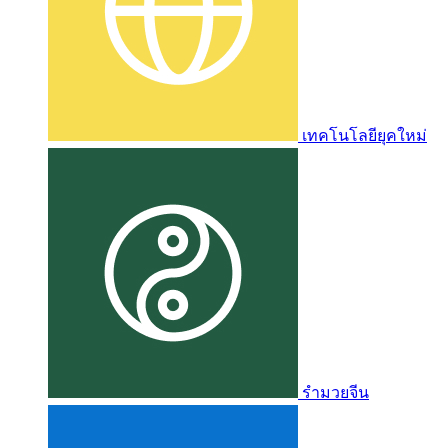
เทคโนโลยียุคใหม่
รำมวยจีน