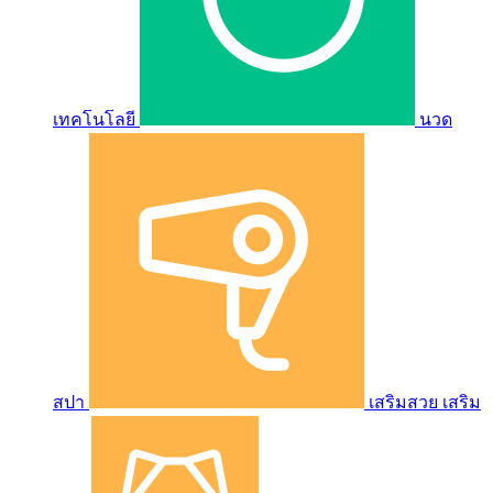
เทคโนโลยี
นวด
สปา
เสริมสวย เสริม