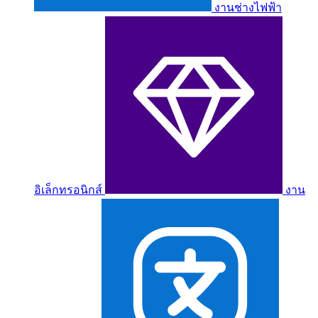
งานช่างไฟฟ้า
อิเล็กทรอนิกส์
งาน