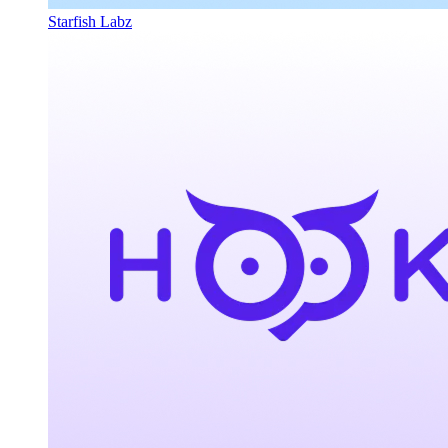
Starfish Labz