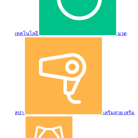
เทคโนโลยี
นวด
สปา
เสริมสวย เสริม