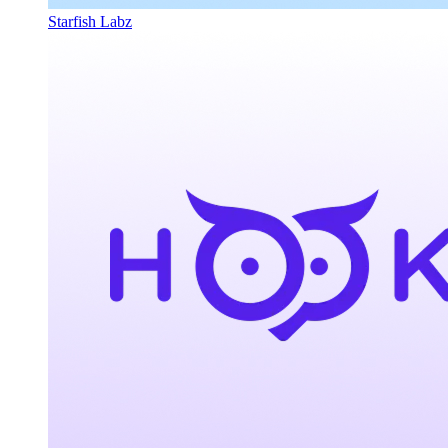
Starfish Labz