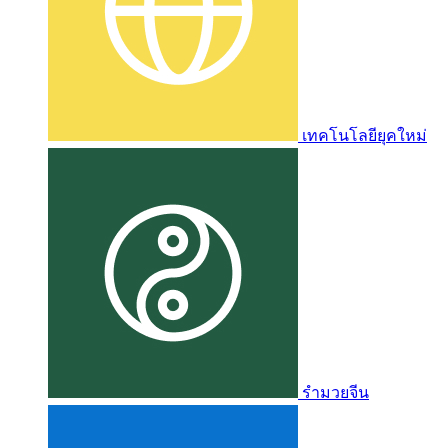
เทคโนโลยียุคใหม่
รำมวยจีน