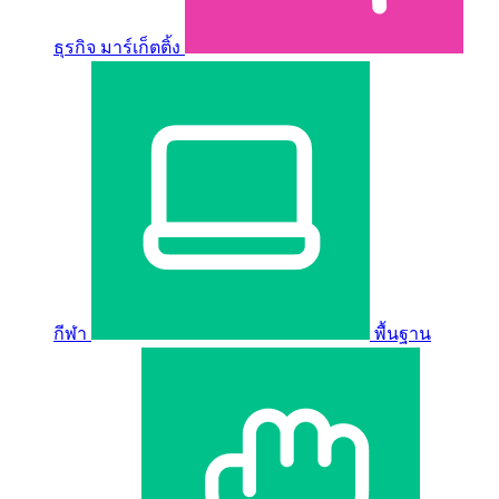
ธุรกิจ มาร์เก็ตติ้ง
กีฬา
พื้นฐาน