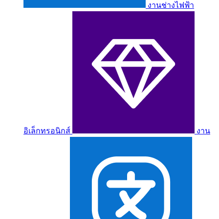
งานช่างไฟฟ้า
อิเล็กทรอนิกส์
งาน