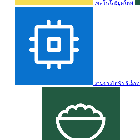
เทคโนโลยียุคใหม่
งานช่างไฟฟ้า อิเล็กท