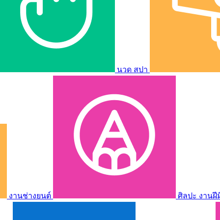
นวด สปา
งานช่างยนต์
ศิลปะ งานฝี