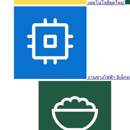
เทคโนโลยียุคใหม่
งานช่างไฟฟ้า อิเล็กท