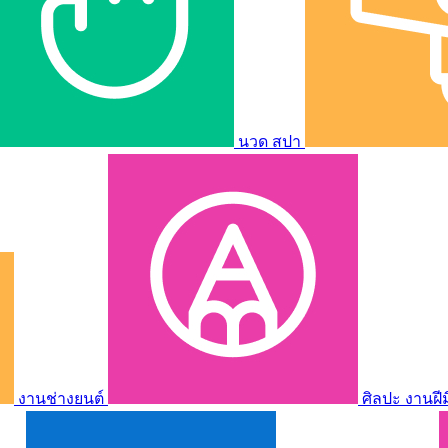
นวด สปา
งานช่างยนต์
ศิลปะ งานฝี