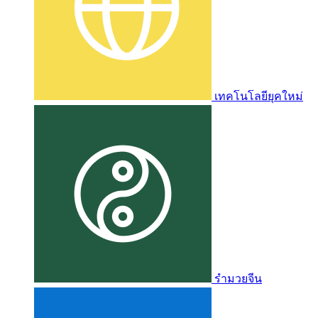
เทคโนโลยียุคใหม่
รำมวยจีน