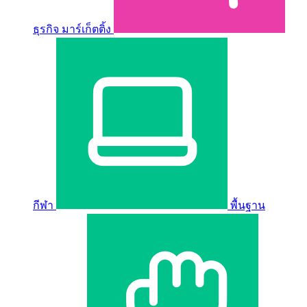
ธุรกิจ มาร์เก็ตติ้ง
กีฬา
พื้นฐาน