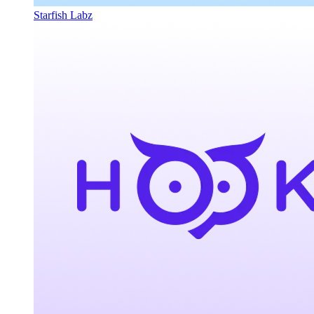
Starfish Labz