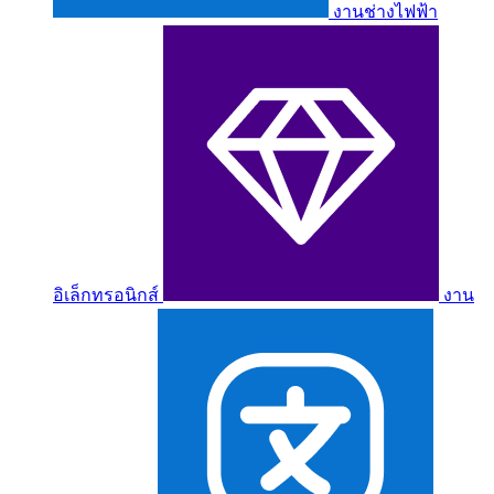
งานช่างไฟฟ้า
อิเล็กทรอนิกส์
งาน