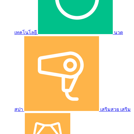
เทคโนโลยี
นวด
สปา
เสริมสวย เสริม