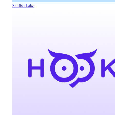
Starfish Labz