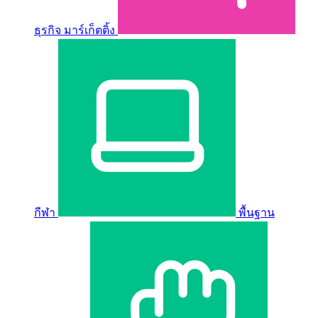
ธุรกิจ มาร์เก็ตติ้ง
กีฬา
พื้นฐาน