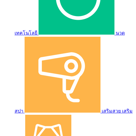
เทคโนโลยี
นวด
สปา
เสริมสวย เสริม