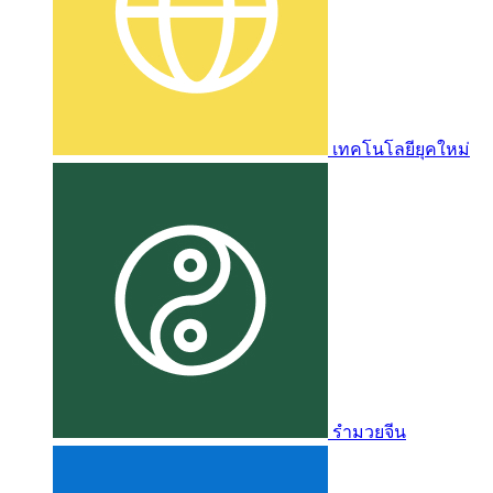
เทคโนโลยียุคใหม่
รำมวยจีน