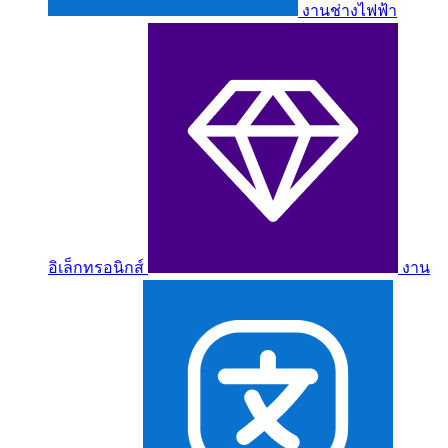
งานช่างไฟฟ้า
อิเล็กทรอนิกส์
งาน