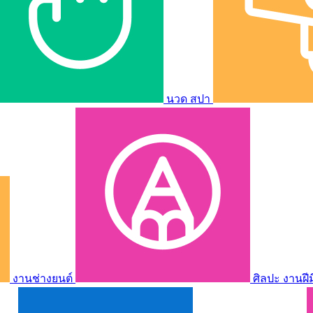
นวด สปา
งานช่างยนต์
ศิลปะ งานฝี