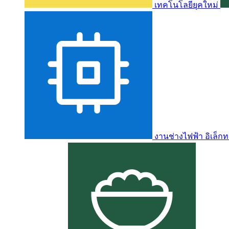
เทคโนโลยียุคใหม่
งานช่างไฟฟ้า อิเล็กท