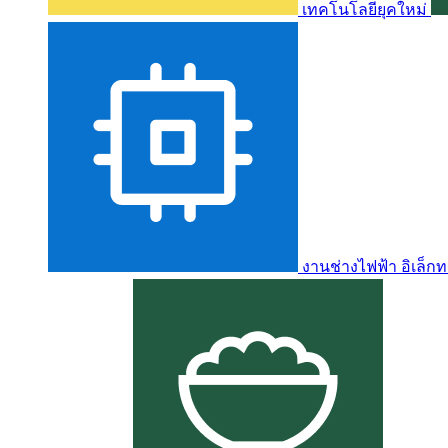
เทคโนโลยียุคใหม่
งานช่างไฟฟ้า อิเล็กท