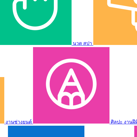
นวด สปา
งานช่างยนต์
ศิลปะ งานฝี