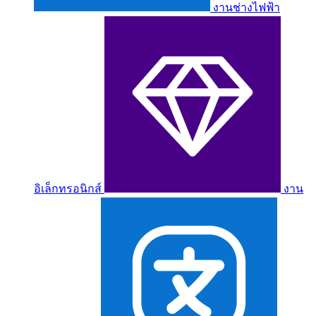
งานช่างไฟฟ้า
อิเล็กทรอนิกส์
งาน