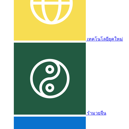
เทคโนโลยียุคใหม่
รำมวยจีน