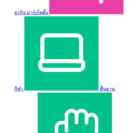
ธุรกิจ มาร์เก็ตติ้ง
กีฬา
พื้นฐาน