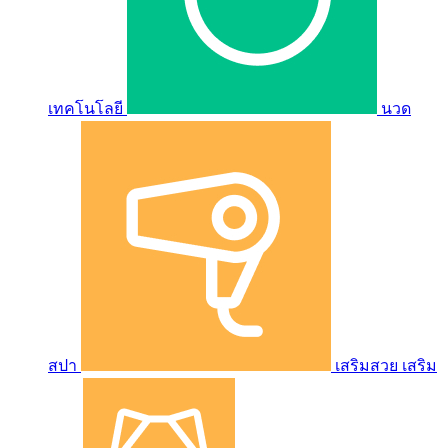
เทคโนโลยี
นวด
สปา
เสริมสวย เสริม