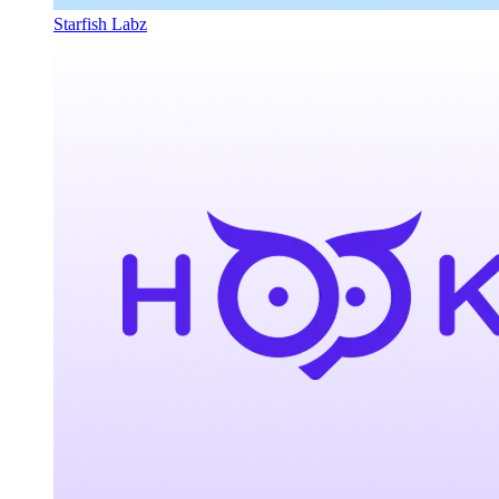
Starfish Labz