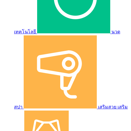
เทคโนโลยี
นวด
สปา
เสริมสวย เสริม