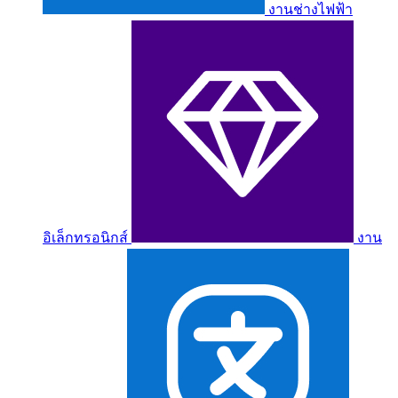
งานช่างไฟฟ้า
อิเล็กทรอนิกส์
งาน