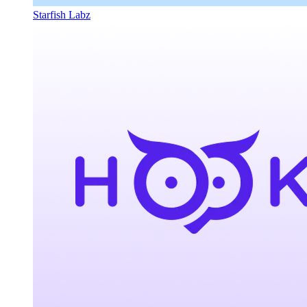
Starfish Labz