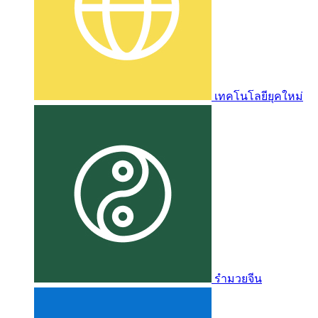
เทคโนโลยียุคใหม่
รำมวยจีน