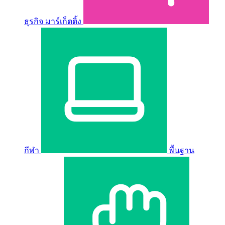
ธุรกิจ มาร์เก็ตติ้ง
กีฬา
พื้นฐาน