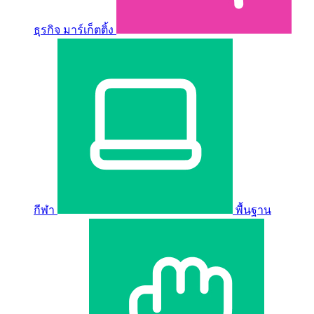
ธุรกิจ มาร์เก็ตติ้ง
กีฬา
พื้นฐาน