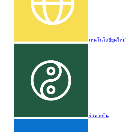
เทคโนโลยียุคใหม่
รำมวยจีน