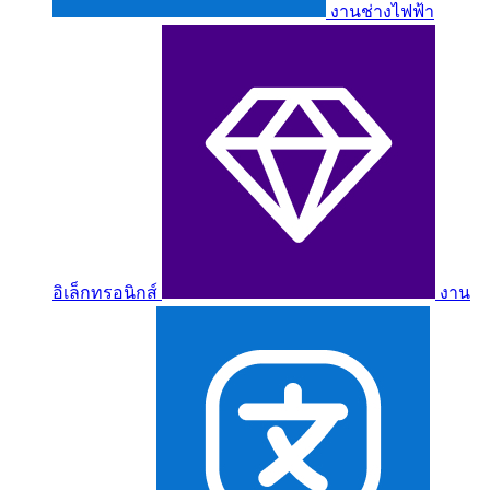
งานช่างไฟฟ้า
อิเล็กทรอนิกส์
งาน