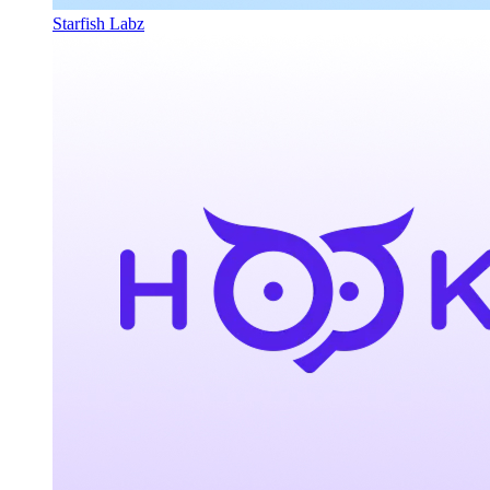
Starfish Labz