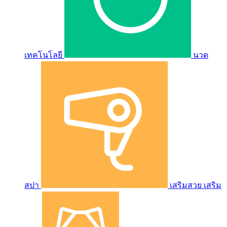
เทคโนโลยี
นวด
สปา
เสริมสวย เสริม