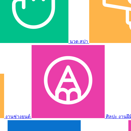
นวด สปา
งานช่างยนต์
ศิลปะ งานฝี