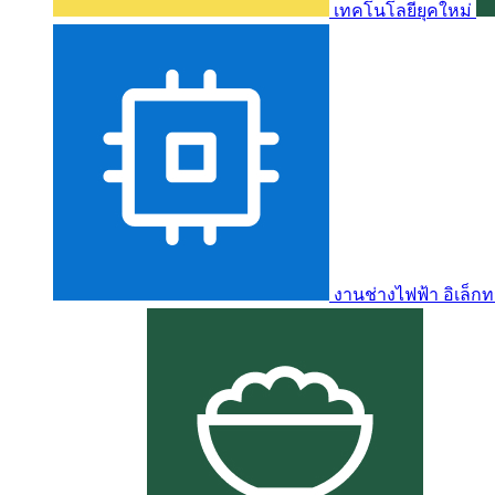
เทคโนโลยียุคใหม่
งานช่างไฟฟ้า อิเล็กท