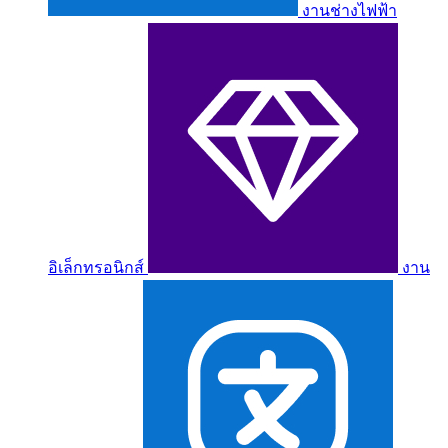
งานช่างไฟฟ้า
อิเล็กทรอนิกส์
งาน