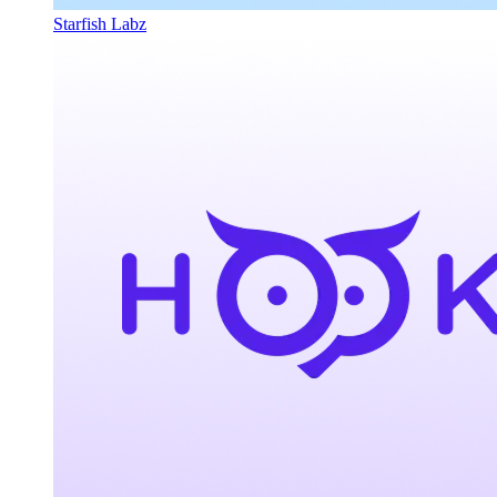
Starfish Labz