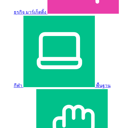
ธุรกิจ มาร์เก็ตติ้ง
กีฬา
พื้นฐาน