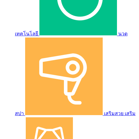
เทคโนโลยี
นวด
สปา
เสริมสวย เสริม