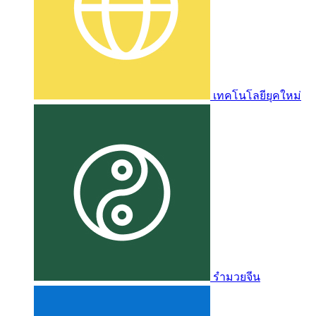
เทคโนโลยียุคใหม่
รำมวยจีน