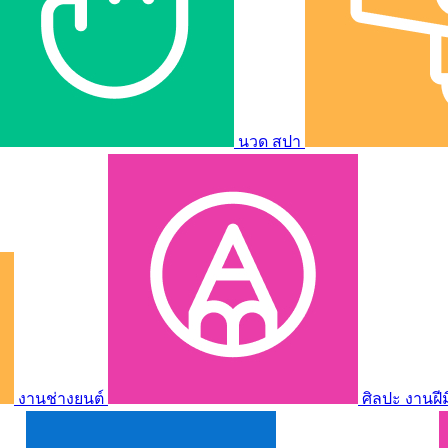
นวด สปา
งานช่างยนต์
ศิลปะ งานฝี