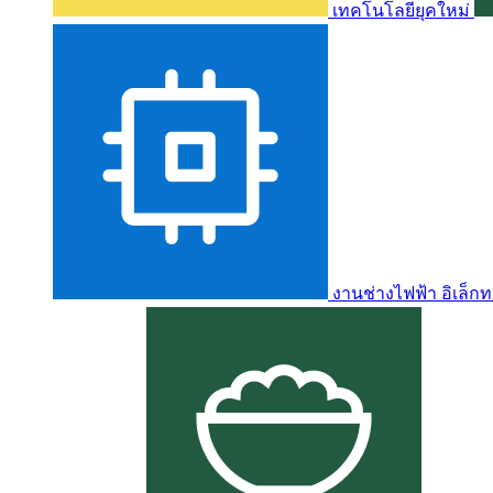
เทคโนโลยียุคใหม่
งานช่างไฟฟ้า อิเล็กท