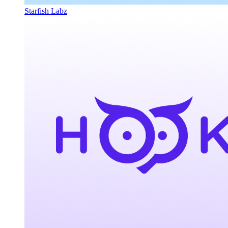
Starfish Labz