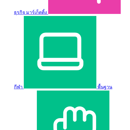
ธุรกิจ มาร์เก็ตติ้ง
กีฬา
พื้นฐาน