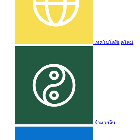
เทคโนโลยียุคใหม่
รำมวยจีน