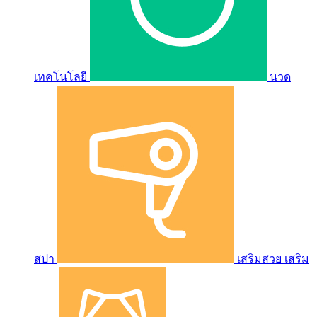
เทคโนโลยี
นวด
สปา
เสริมสวย เสริม