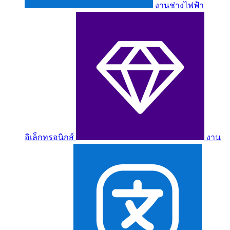
งานช่างไฟฟ้า
อิเล็กทรอนิกส์
งาน