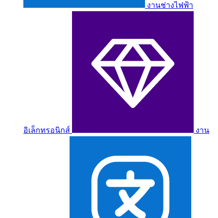
งานช่างไฟฟ้า
อิเล็กทรอนิกส์
งาน