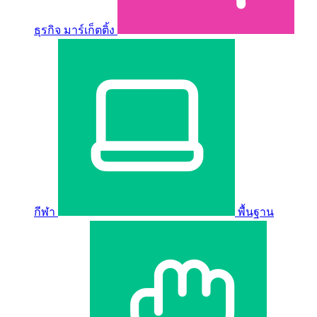
ธุรกิจ มาร์เก็ตติ้ง
กีฬา
พื้นฐาน