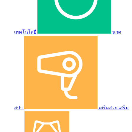
เทคโนโลยี
นวด
สปา
เสริมสวย เสริม