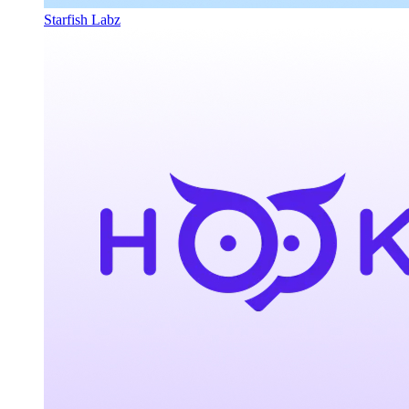
Starfish Labz