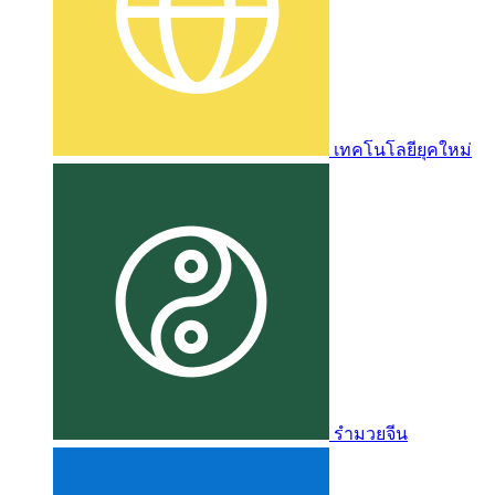
เทคโนโลยียุคใหม่
รำมวยจีน