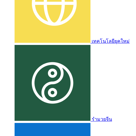
เทคโนโลยียุคใหม่
รำมวยจีน