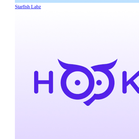
Starfish Labz