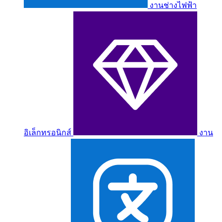
งานช่างไฟฟ้า
อิเล็กทรอนิกส์
งาน