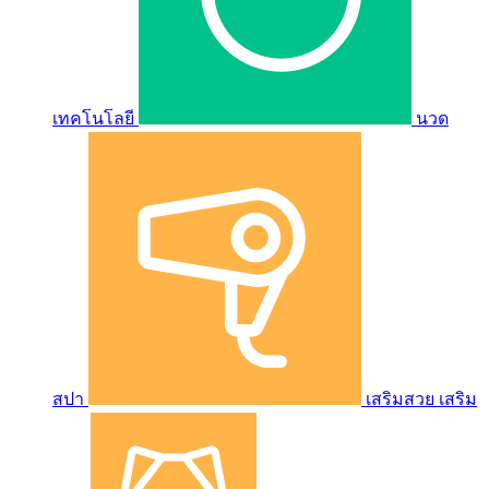
เทคโนโลยี
นวด
สปา
เสริมสวย เสริม