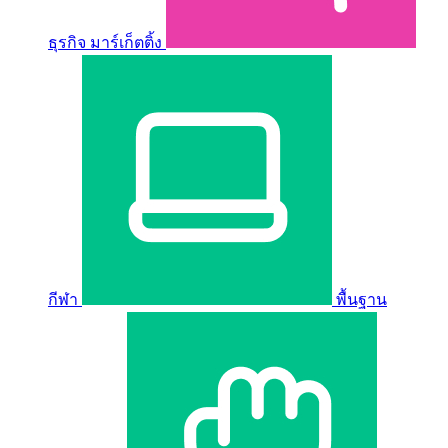
ธุรกิจ มาร์เก็ตติ้ง
กีฬา
พื้นฐาน