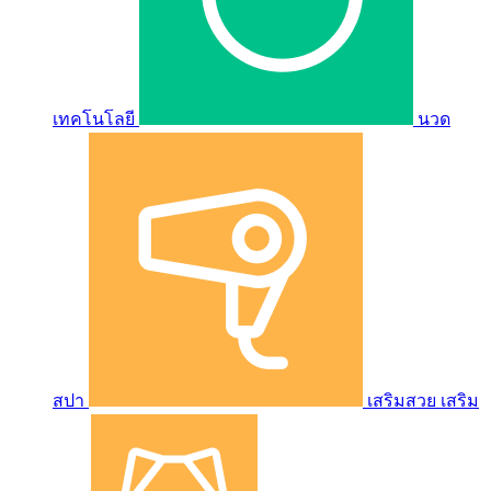
เทคโนโลยี
นวด
สปา
เสริมสวย เสริม