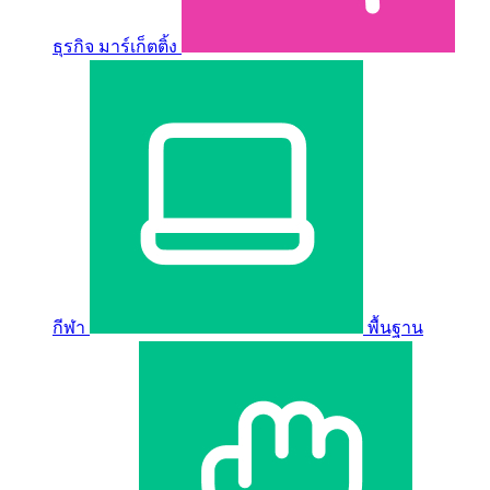
ธุรกิจ มาร์เก็ตติ้ง
กีฬา
พื้นฐาน