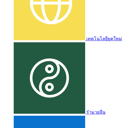
เทคโนโลยียุคใหม่
รำมวยจีน