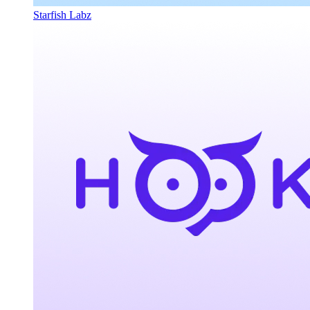
Starfish Labz