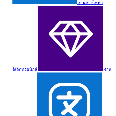
งานช่างไฟฟ้า
อิเล็กทรอนิกส์
งาน