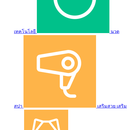
เทคโนโลยี
นวด
สปา
เสริมสวย เสริม