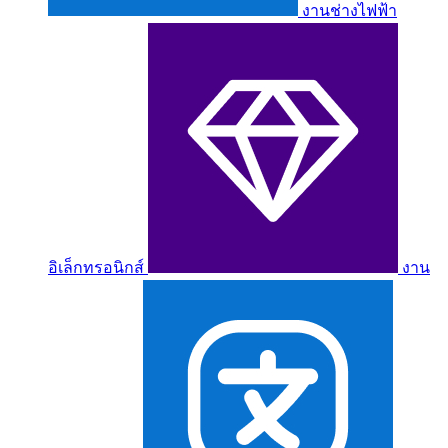
งานช่างไฟฟ้า
อิเล็กทรอนิกส์
งาน