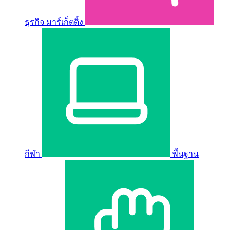
ธุรกิจ มาร์เก็ตติ้ง
กีฬา
พื้นฐาน