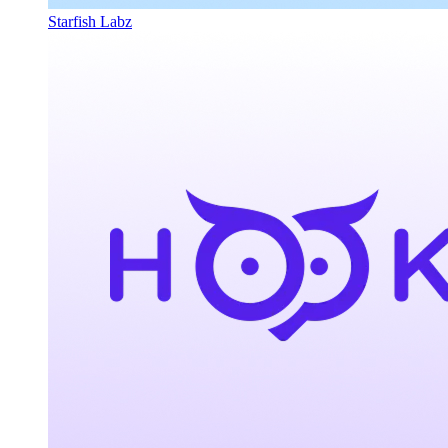
Starfish Labz