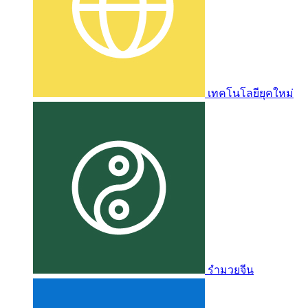
เทคโนโลยียุคใหม่
รำมวยจีน