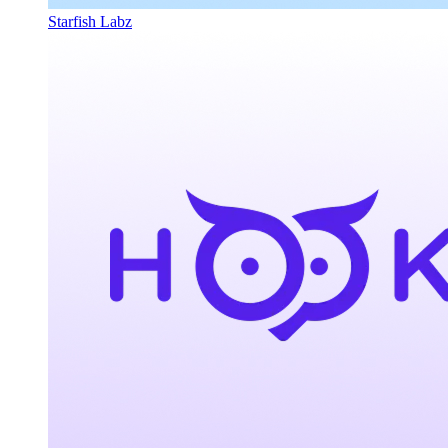
Starfish Labz