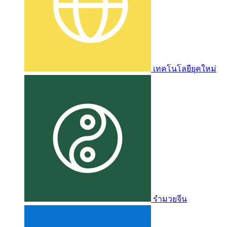
เทคโนโลยียุคใหม่
รำมวยจีน