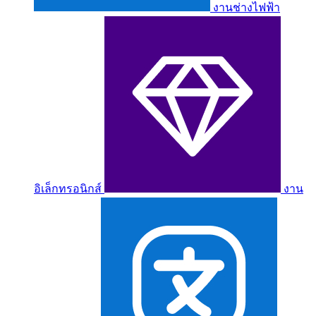
งานช่างไฟฟ้า
อิเล็กทรอนิกส์
งาน