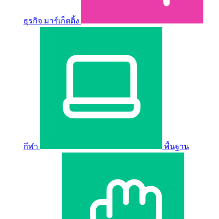
ธุรกิจ มาร์เก็ตติ้ง
กีฬา
พื้นฐาน