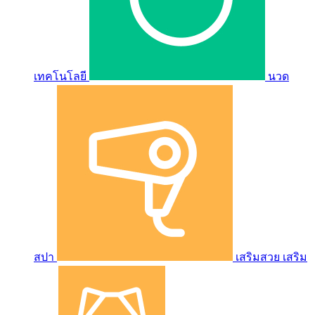
เทคโนโลยี
นวด
สปา
เสริมสวย เสริม