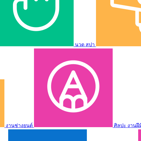
นวด สปา
งานช่างยนต์
ศิลปะ งานฝี