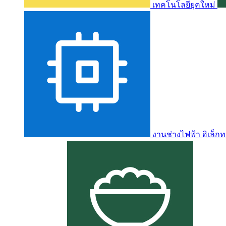
เทคโนโลยียุคใหม่
งานช่างไฟฟ้า อิเล็กท