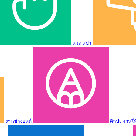
นวด สปา
งานช่างยนต์
ศิลปะ งานฝี