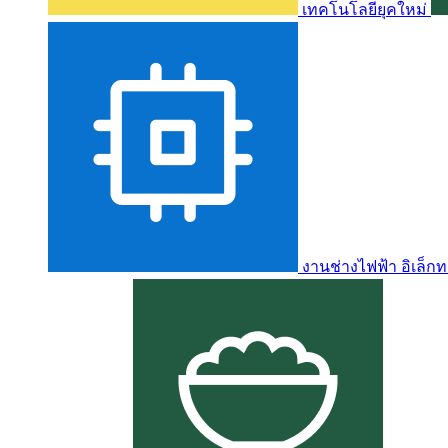
เทคโนโลยียุคใหม่
งานช่างไฟฟ้า อิเล็กท