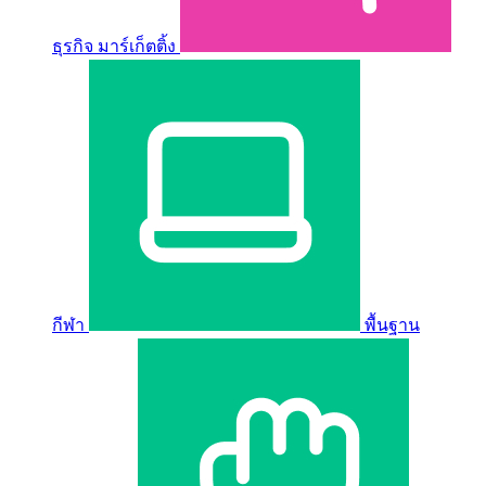
ธุรกิจ มาร์เก็ตติ้ง
กีฬา
พื้นฐาน