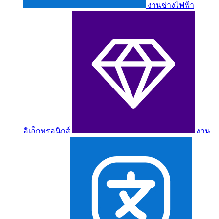
งานช่างไฟฟ้า
อิเล็กทรอนิกส์
งาน