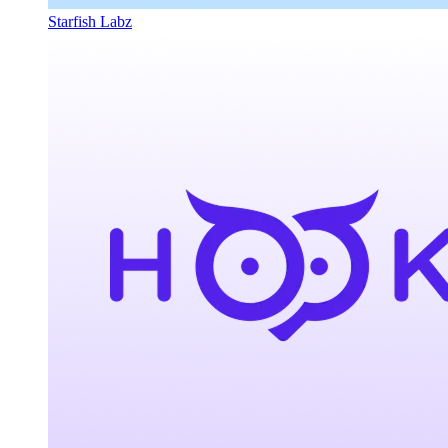
Starfish Labz