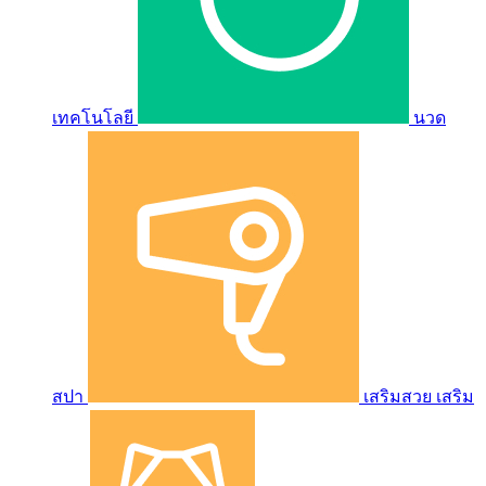
เทคโนโลยี
นวด
สปา
เสริมสวย เสริม