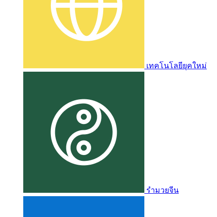
เทคโนโลยียุคใหม่
รำมวยจีน