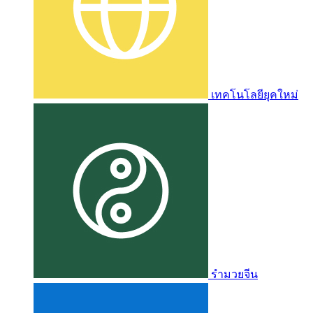
เทคโนโลยียุคใหม่
รำมวยจีน