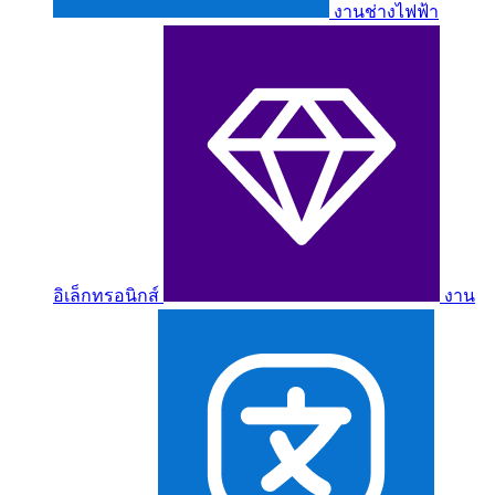
งานช่างไฟฟ้า
อิเล็กทรอนิกส์
งาน