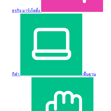
ธุรกิจ มาร์เก็ตติ้ง
กีฬา
พื้นฐาน