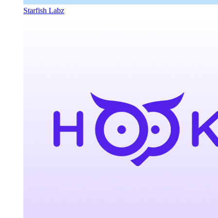
Starfish Labz