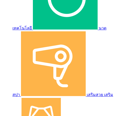
เทคโนโลยี
นวด
สปา
เสริมสวย เสริม