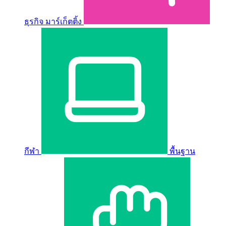
ธุรกิจ มาร์เก็ตติ้ง
กีฬา
พื้นฐาน