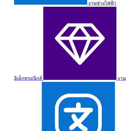
งานช่างไฟฟ้า
อิเล็กทรอนิกส์
งาน