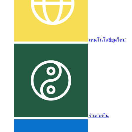
เทคโนโลยียุคใหม่
รำมวยจีน