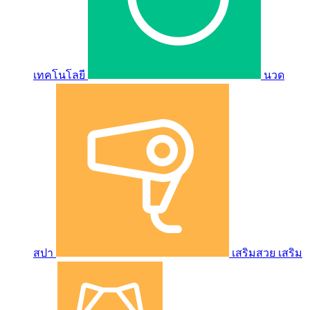
เทคโนโลยี
นวด
สปา
เสริมสวย เสริม