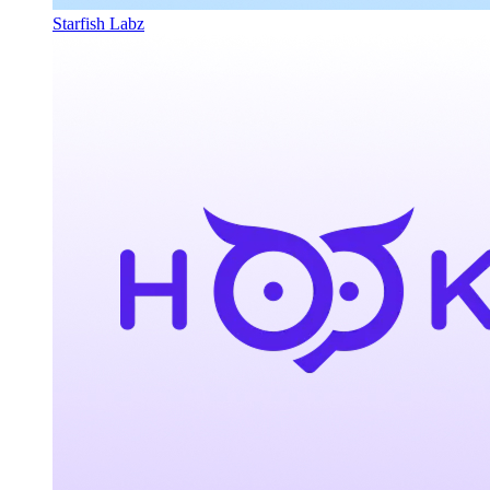
Starfish Labz