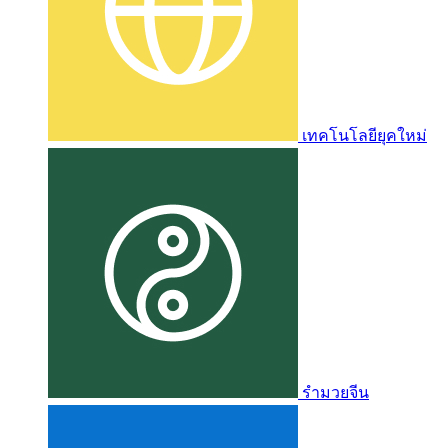
เทคโนโลยียุคใหม่
รำมวยจีน