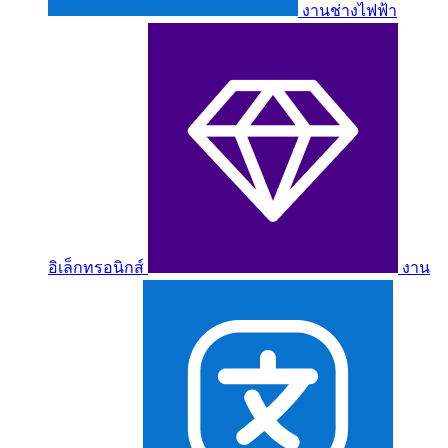
งานช่างไฟฟ้า
อิเล็กทรอนิกส์
งาน