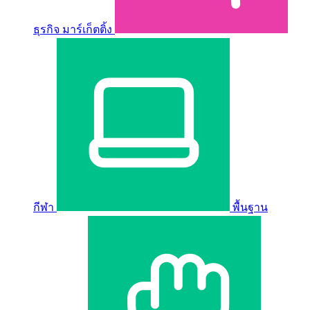
ธุรกิจ มาร์เก็ตติ้ง
กีฬา
พื้นฐาน