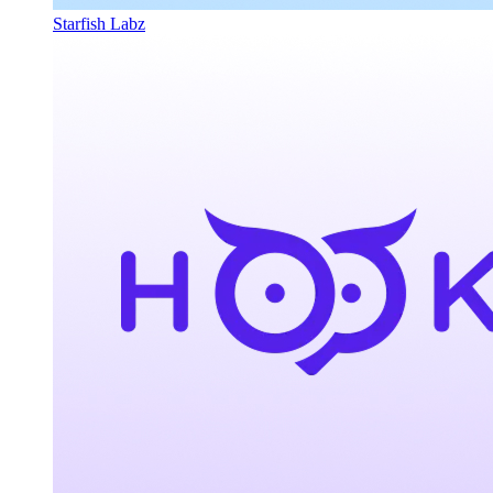
Starfish Labz