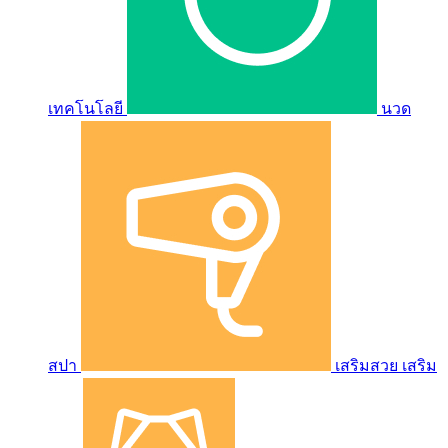
เทคโนโลยี
นวด
สปา
เสริมสวย เสริม